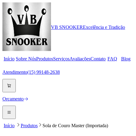
VB
SNOOKER
Excelência e Tradição
Início
Sobre Nós
Produtos
Serviços
Avaliações
Contato
FAQ
Blog
Atendimento
(15) 99148-2638
Orçamento
Início
Produtos
Sola de Couro Master (Importada)