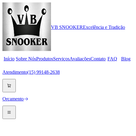
VB
SNOOKER
Excelência e Tradição
Início
Sobre Nós
Produtos
Serviços
Avaliações
Contato
FAQ
Blog
Atendimento
(15) 99148-2638
Orçamento
Conhecimento & Estratégia