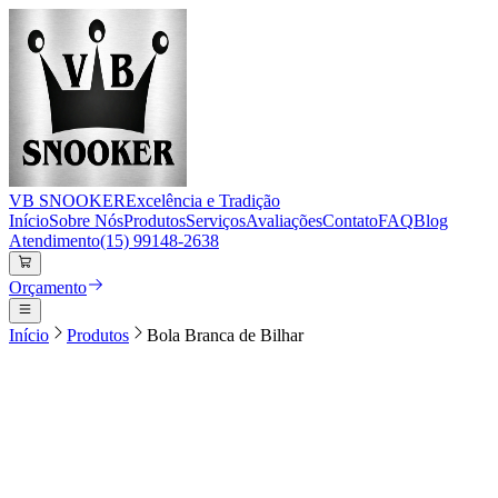
VB
SNOOKER
Excelência e Tradição
Início
Sobre Nós
Produtos
Serviços
Avaliações
Contato
FAQ
Blog
Atendimento
(15) 99148-2638
Orçamento
Início
Produtos
Bola Branca de Bilhar
1
/
1