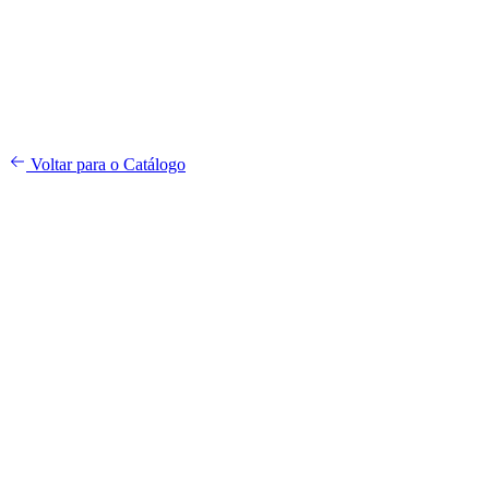
"Equipamentos de lazer de alta performance duram muito mais quando 
e do calor excessivo. Pequenos cuidados garantem grandes jogadas p
Voltar para o Catálogo
4.3
7
avaliações verificadas
5
4
3
2
1
2
5
0
0
0