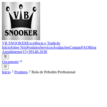
VB
SNOOKER
Excelência e Tradição
Início
Sobre Nós
Produtos
Serviços
Avaliações
Contato
FAQ
Blog
Atendimento
(15) 99148-2638
Orçamento
Início
Produtos
Bola de Pebolim Profissional
1
/
1