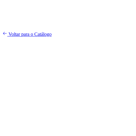
e do calor excessivo. Pequenos cuidados garantem grandes jogadas p
Voltar para o Catálogo
4.2
10
avaliações verificadas
5
4
3
2
1
2
8
0
0
0
Bruno Silva