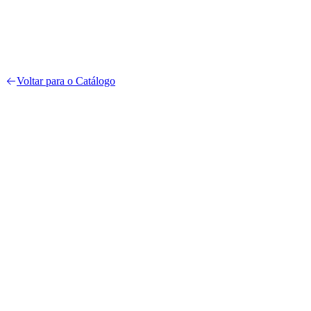
Voltar para o Catálogo
4.4
12
avaliações verificadas
5
5
4
7
3
0
2
0
1
0