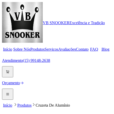
VB
SNOOKER
Excelência e Tradição
Início
Sobre Nós
Produtos
Serviços
Avaliações
Contato
FAQ
Blog
Atendimento
(15) 99148-2638
Orçamento
Início
Produtos
Cruzeta De Alumínio